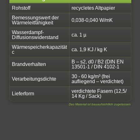
Rohstoff
recycletes Altpapier
Bemessungswert der
0,038-0,040 W/mK
Wärmeleitfähigkeit
Wasserdampf-
ca. 1 µ
Diffusionswiderstand
Wärmespeicherkapazität
ca. 1,9 KJ / kg K
c
B – s2, d0 / B2 (DIN EN
Brandverhalten
13501-1 / DIN 4102-1
30 - 60 kg/m³ (frei
Verarbeitungsdichte
aufliegend – verdichtet)
verdichtete Fasern (12,5/
Lieferform
14 Kg / Sack)
Das Material ist bauaufsichtlich zugelassen